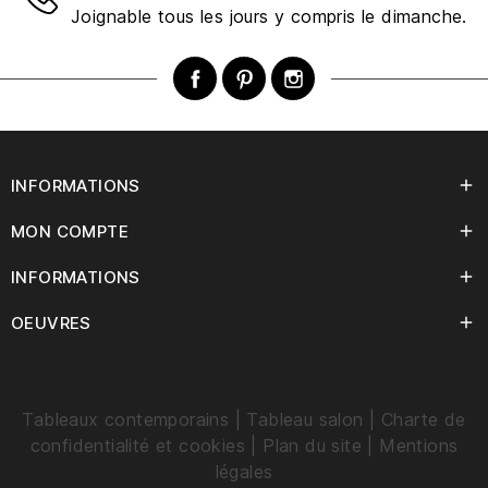
Joignable tous les jours y compris le dimanche.
Facebook
Pinterest
Instagram
INFORMATIONS

MON COMPTE

INFORMATIONS

OEUVRES

Tableaux contemporains
|
Tableau salo
n
|
Charte de
confidentialité et cookies
|
Plan du site
|
Mentions
légales