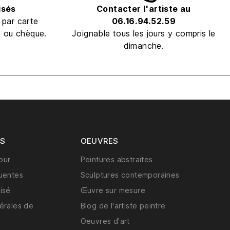
isés
Contacter l'artiste au
 par carte
06.16.94.52.59
t ou chèque.
Joignable tous les jours y compris le
dimanche.
NS
OEUVRES
tour
Peintures abstraites
uentes
Sculptures contemporaines
isé
Œuvre sur mesure
érales de
Blog de l'artiste peintre
Oeuvres d'art