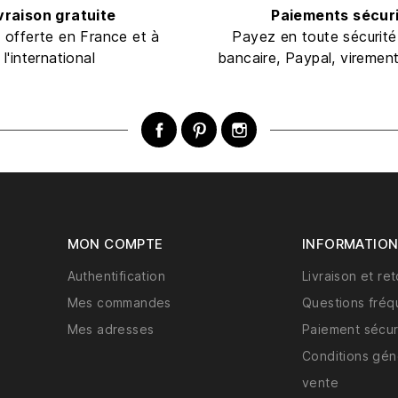
vraison gratuite
Paiements sécur
n offerte en France et à
Payez en toute sécurité
l'international
bancaire, Paypal, viremen
Facebook
Pinterest
Instagram
MON COMPTE
INFORMATIO
Authentification
Livraison et re
Mes commandes
Questions fréq
Mes adresses
Paiement sécur
Conditions gén
vente