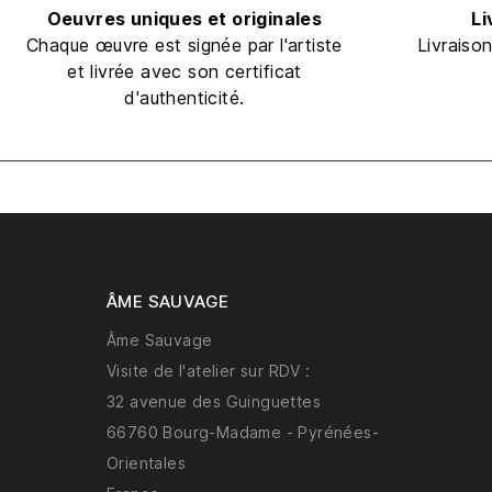
Oeuvres uniques et originales
Li
Chaque œuvre est signée par l'artiste
Livraiso
et livrée avec son certificat
d'authenticité.
ÂME SAUVAGE
Âme Sauvage
Visite de l'atelier sur RDV :
32 avenue des Guinguettes
66760 Bourg-Madame - Pyrénées-
Orientales