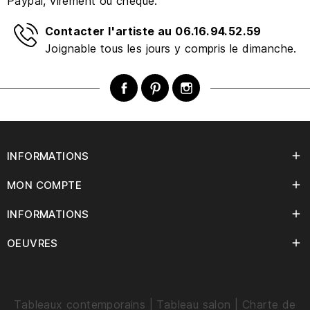
Paypal, virement ou chèque.
Contacter l'artiste au 06.16.94.52.59
Joignable tous les jours y compris le dimanche.
Facebook
Pinterest
Instagram
INFORMATIONS

MON COMPTE

INFORMATIONS

OEUVRES

Tableaux contemporains
|
Tableau salo
n
|
Charte de